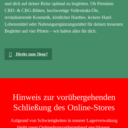
und dich auf deiner Reise optimal zu begleiten. Ob Premium
CBD- & CBG-Blüten, hochwertige Vollextrakt-Öle,
revitalisierende Kosmetik, köstlicher Hanftee, leckere Hanf-
Lebensmittel oder Nahrungsergänzungsmittel für deinen treuesten
Begleiter auf vier Pfoten – wir haben alles für dich.

Direkt zum Shop?
Hinweis zur vorübergehenden
Schließung des Online-Stores
Aufgrund von Schwierigkeiten in unserer Lagerverwaltung
bleibt unser Onlineshopvorübergehend geschlossen.