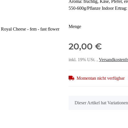
Aroma: fruchtig, Käse, Pfefer, 
550-600g/Pflanze Indoor Ertrag
Menge
20,00 €
inkl. 19% USt. ,
Versandkostenfr
Momentan nicht verfügbar
x
Dieser Artikel hat Variatione